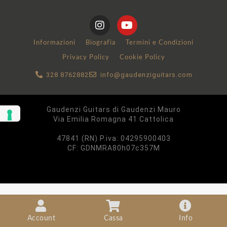
Informazioni
Biografia
Termini e Condizioni
Privacy Policy
Cookie Policy
328 8762882
info@gaudenziguitars.com
Gaudenzi Guitars di Gaudenzi Mauro
Via Emilia Romagna 41 Cattolica
47841 (RN) P.iva: ‪04295900403
CF: GDNMRA80h07c357M
Account
Cassa
Info